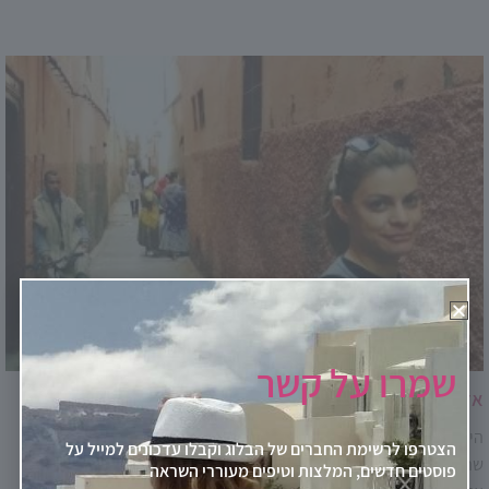
שמרו על קשר
אדום עולה: מרקש, העיר הכי אדומה במרוקו
היא אקזוטית. שילוב של היסטוריה עשירה ומודרניות בלתי צפויה. ברגע
הצטרפו לרשימת החברים של הבלוג וקבלו עדכונים למייל על
שתיכנסו אליה, תחושו חלק מסצנה של סרטי אלאדין. מרקש, העיר הכי
פוסטים חדשים, המלצות וטיפים מעוררי השראה