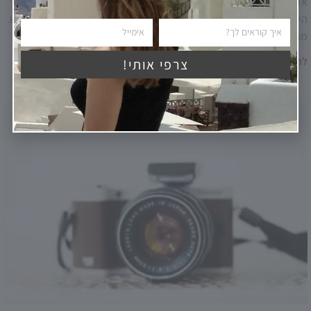
אדומה במרוקו, היא ולא אחרתלמרקש במרוקו יש הרבה מה להציע:
היסטוריה, שווקים, אוכל, נוף אנושי מרתק ושילוב מיוחד של עולם ישן-חדש.
מה מציעה ה"עיר האדומה" ששובה את ליבם ודימיונם של רבים?
להמשך הפוסט »
צרפי אותי!